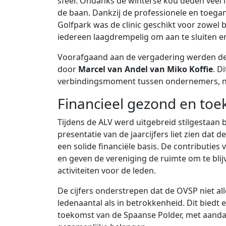
sfeer. Ondanks de winterse kou deden veel 
de baan. Dankzij de professionele en toegan
Golfpark was de clinic geschikt voor zowel 
iedereen laagdrempelig om aan te sluiten e
Voorafgaand aan de vergadering werden de l
door
Marcel van Andel van Miko Koffie
. D
verbindingsmoment tussen ondernemers, n
Financieel gezond en toe
Tijdens de ALV werd uitgebreid stilgestaan bi
presentatie van de jaarcijfers liet zien dat
een solide financiële basis. De contributi
en geven de vereniging de ruimte om te blij
activiteiten voor de leden.
De cijfers onderstrepen dat de OVSP niet all
ledenaantal als in betrokkenheid. Dit bied
toekomst van de Spaanse Polder, met aanda