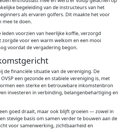
leden enthousiast mee en werd er volop gelachen op
kelijke begeleiding van de instructeurs van het
beginners als ervaren golfers. Dit maakte het voor
n mee te doen.
eden voorzien van heerlijke koffie, verzorgd
it zorgde voor een warm welkom en een mooi
og voordat de vergadering begon.
komstgericht
j de financiële situatie van de vereniging. De
 de OVSP een gezonde en stabiele vereniging is, met
es vormen een sterke en betrouwbare inkomstenbron
ven investeren in verbinding, belangenbehartiging en
een goed draait, maar ook blijft groeien — zowel in
t een stevige basis om samen verder te bouwen aan de
cht voor samenwerking, zichtbaarheid en