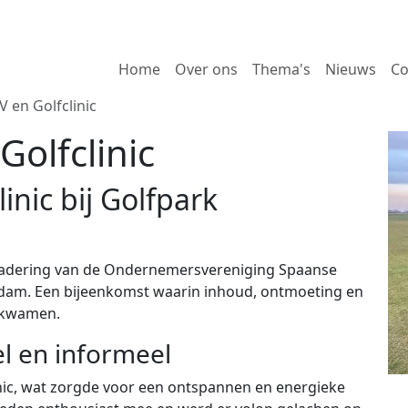
Home
Over ons
Thema's
Nieuws
Co
V en Golfclinic
Golfclinic
inic bij Golfpark
gadering van de Ondernemersvereniging Spaanse
erdam. Een bijeenkomst waarin inhoud, ontmoeting en
nkwamen.
l en informeel
ic, wat zorgde voor een ontspannen en energieke